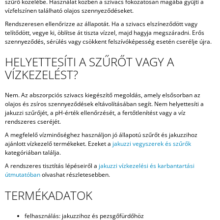
szűrő közelébe. Használat közben a szivacs fokozatosan magába gyűjti a
vízfelszínen található olajos szennyeződéseket.
Rendszeresen ellenőrizze az állapotát. Ha a szivacs elszíneződött vagy
telítődött, vegye ki, öblítse át tiszta vízzel, majd hagyja megszáradni. Erős
szennyeződés, sérülés vagy csökkent felszívóképesség esetén cserélje újra.
HELYETTESÍTI A SZŰRŐT VAGY A
VÍZKEZELÉST?
Nem. Az abszorpciós szivacs kiegészítő megoldás, amely elsősorban az
olajos és zsíros szennyeződések eltávolításában segít. Nem helyettesíti a
jakuzzi szűrőjét, a pH-érték ellenőrzését, a fertőtlenítést vagy a víz
rendszeres cseréjét.
A megfelelő vízminőséghez használjon jó állapotú szűrőt és jakuzzihoz
ajánlott vízkezelő termékeket. Ezeket a
jakuzzi vegyszerek és szűrők
kategóriában találja.
A rendszeres tisztítás lépéseiről a
jakuzzi vízkezelési és karbantartási
útmutatóban
olvashat részletesebben.
TERMÉKADATOK
felhasználás: jakuzzihoz és pezsgőfürdőhöz