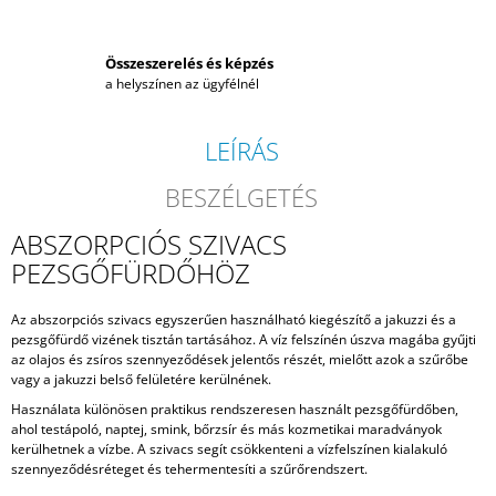
Összeszerelés és képzés
a helyszínen az ügyfélnél
LEÍRÁS
BESZÉLGETÉS
ABSZORPCIÓS SZIVACS
PEZSGŐFÜRDŐHÖZ
Az abszorpciós szivacs egyszerűen használható kiegészítő a jakuzzi és a
pezsgőfürdő vizének tisztán tartásához. A víz felszínén úszva magába gyűjti
az olajos és zsíros szennyeződések jelentős részét, mielőtt azok a szűrőbe
vagy a jakuzzi belső felületére kerülnének.
Használata különösen praktikus rendszeresen használt pezsgőfürdőben,
ahol testápoló, naptej, smink, bőrzsír és más kozmetikai maradványok
kerülhetnek a vízbe. A szivacs segít csökkenteni a vízfelszínen kialakuló
szennyeződésréteget és tehermentesíti a szűrőrendszert.