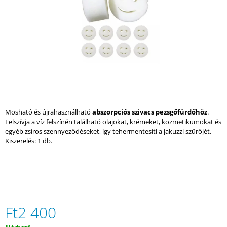
A
J
Á
N
L
J
U
K
Mosható és újrahasználható
abszorpciós szivacs pezsgőfürdőhöz
.
AURORA
Felszívja a víz felszínén található olajokat, krémeket, kozmetikumokat és
PEZSGŐFÜRDŐ
egyéb zsíros szennyeződéseket, így tehermentesíti a jakuzzi szűrőjét.
–
Kiszerelés: 1 db.
5
SZEMÉLYES
LUXUS
HIDROMASSZÁZS
Ft1
800
000
Ft2 400
Korábbi:
Ft3
600
Egységár: