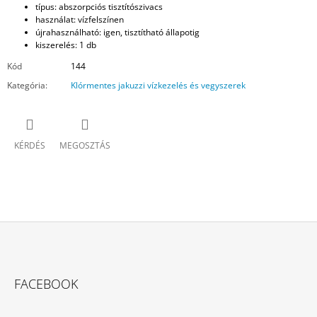
típus: abszorpciós tisztítószivacs
használat: vízfelszínen
újrahasználható: igen, tisztítható állapotig
kiszerelés: 1 db
Kód
144
Kategória
:
Klórmentes jakuzzi vízkezelés és vegyszerek
KÉRDÉS
MEGOSZTÁS
L
Á
FACEBOOK
B
L