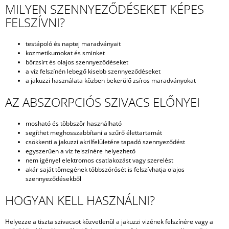
MILYEN SZENNYEZŐDÉSEKET KÉPES
FELSZÍVNI?
testápoló és naptej maradványait
kozmetikumokat és sminket
bőrzsírt és olajos szennyeződéseket
a víz felszínén lebegő kisebb szennyeződéseket
a jakuzzi használata közben bekerülő zsíros maradványokat
AZ ABSZORPCIÓS SZIVACS ELŐNYEI
mosható és többször használható
segíthet meghosszabbítani a szűrő élettartamát
csökkenti a jakuzzi akrilfelületére tapadó szennyeződést
egyszerűen a víz felszínére helyezhető
nem igényel elektromos csatlakozást vagy szerelést
akár saját tömegének többszörösét is felszívhatja olajos
szennyeződésekből
HOGYAN KELL HASZNÁLNI?
Helyezze a tiszta szivacsot közvetlenül a jakuzzi vizének felszínére vagy a