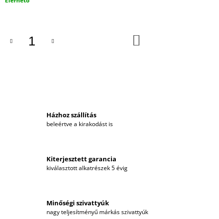
Elérhető
000
KOSÁRBA
Házhoz szállítás
beleértve a kirakodást is
Kiterjesztett garancia
kiválasztott alkatrészek 5 évig
Minőségi szivattyúk
nagy teljesítményű márkás szivattyúk