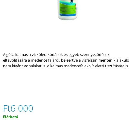
A
J
Á
N
L
J
U
A gél alkalmas a vízkőlerakódások és egyéb szennyeződések
K
eltávolítására a medence faláról, beleértve a vízfelszín mentén kialakuló
nem kívánt vonalakat is. Alkalmas medencefalak víz alatti tisztítására is.
PEZSGŐFÜRDŐ
NEW
MAXIMUS
–
LUXUS
PIHENÉS
&
MODERN
Ft6 000
DESIGN
Egységár:
Elérhető
Ft3
270
000