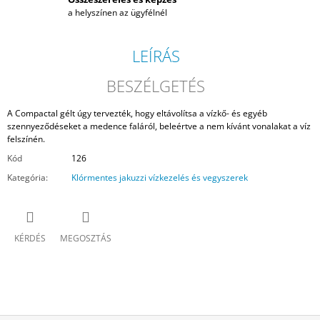
a helyszínen az ügyfélnél
LEÍRÁS
BESZÉLGETÉS
A Compactal gélt úgy tervezték, hogy eltávolítsa a vízkő- és egyéb
szennyeződéseket a medence faláról, beleértve a nem kívánt vonalakat a víz
felszínén.
Kód
126
Kategória
:
Klórmentes jakuzzi vízkezelés és vegyszerek
KÉRDÉS
MEGOSZTÁS