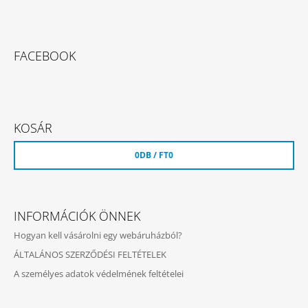
L
Á
FACEBOOK
B
L
É
C
KOSÁR
0
DB /
FT0
INFORMÁCIÓK ÖNNEK
Hogyan kell vásárolni egy webáruházból?
ÁLTALÁNOS SZERZŐDÉSI FELTÉTELEK
A személyes adatok védelmének feltételei