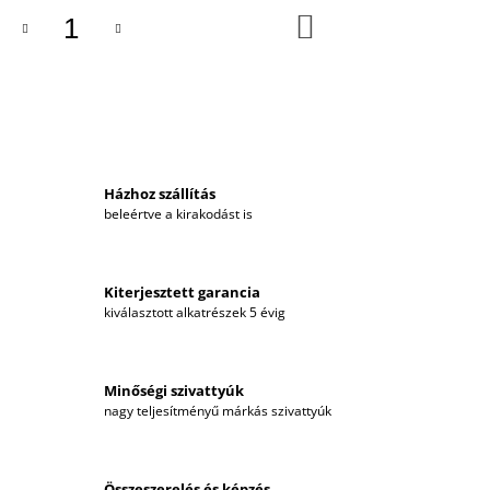
KOSÁRBA
Házhoz szállítás
beleértve a kirakodást is
Kiterjesztett garancia
kiválasztott alkatrészek 5 évig
Minőségi szivattyúk
nagy teljesítményű márkás szivattyúk
Összeszerelés és képzés