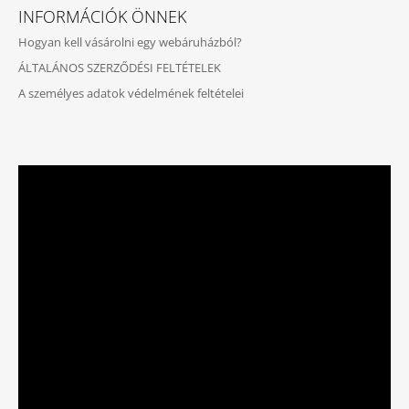
INFORMÁCIÓK ÖNNEK
Hogyan kell vásárolni egy webáruházból?
ÁLTALÁNOS SZERZŐDÉSI FELTÉTELEK
A személyes adatok védelmének feltételei