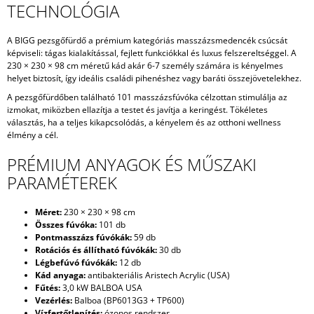
TECHNOLÓGIA
A BIGG pezsgőfürdő a prémium kategóriás masszázsmedencék csúcsát
képviseli: tágas kialakítással, fejlett funkciókkal és luxus felszereltséggel. A
230 × 230 × 98 cm méretű kád akár 6-7 személy számára is kényelmes
helyet biztosít, így ideális családi pihenéshez vagy baráti összejövetelekhez.
A pezsgőfürdőben található 101 masszázsfúvóka célzottan stimulálja az
izmokat, miközben ellazítja a testet és javítja a keringést. Tökéletes
választás, ha a teljes kikapcsolódás, a kényelem és az otthoni wellness
élmény a cél.
PRÉMIUM ANYAGOK ÉS MŰSZAKI
PARAMÉTEREK
Méret:
230 × 230 × 98 cm
Összes fúvóka:
101 db
Pontmasszázs fúvókák:
59 db
Rotációs és állítható fúvókák:
30 db
Légbefúvó fúvókák:
12 db
Kád anyaga:
antibakteriális Aristech Acrylic (USA)
Fűtés:
3,0 kW BALBOA USA
Vezérlés:
Balboa (BP6013G3 + TP600)
Vízfertőtlenítés:
ózonos rendszer