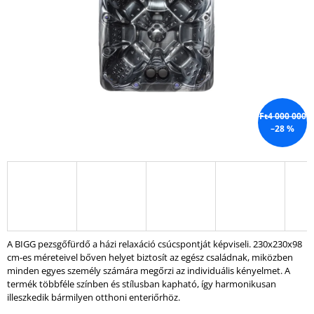
A
J
Á
N
L
J
U
Ft4 000 000
K
–28 %
SUN
PEZSGŐFÜRDŐ
–
3
SZEMÉLYES
PRÉMIUM
MASSZÁZSMEDENCE
A BIGG pezsgőfürdő a házi relaxáció csúcspontját képviseli. 230x230x98
Ft2
cm-es méreteivel bőven helyet biztosít az egész családnak, miközben
475
minden egyes személy számára megőrzi az individuális kényelmet. A
000
termék többféle színben és stílusban kapható, így harmonikusan
illeszkedik bármilyen otthoni enteriőrhöz.