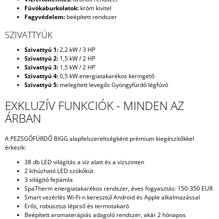
Fúvókaburkolatok:
króm kivitel
Fagyvédelem:
beépített rendszer
SZIVATTYÚK
Szivattyú 1:
2,2 kW / 3 HP
Szivattyú 2:
1,5 kW / 2 HP
Szivattyú 3:
1,5 kW / 2 HP
Szivattyú 4:
0,5 kW energiatakarékos keringető
Szivattyú 5:
melegített levegős Gyöngyfürdő légfúvó
EXKLUZÍV FUNKCIÓK - MINDEN AZ
ÁRBAN
A PEZSGŐFÜRDŐ BIGG alapfelszereltségként prémium kiegészítőkkel
érkezik:
38 db LED világítás a víz alatt és a vízszinten
2 kihúzható LED szökőkút
3 világító fejtámla
SpaTherm energiatakarékos rendszer, éves fogyasztás: 150-350 EUR
Smart vezérlés Wi-Fi-n keresztül Android és Apple alkalmazással
Erős, robusztus lépcső és termotakaró
Beépített aromaterápiás adagoló rendszer, akár 2 hónapos