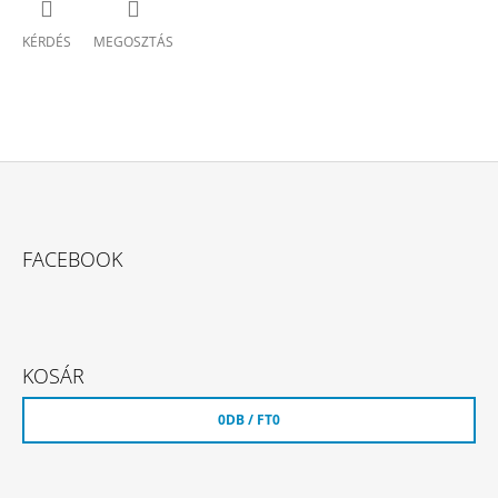
KÉRDÉS
MEGOSZTÁS
L
Á
FACEBOOK
B
L
É
C
KOSÁR
0
DB /
FT0