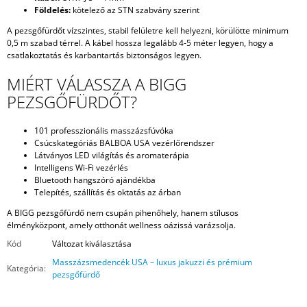
Földelés:
kötelező az STN szabvány szerint
A pezsgőfürdőt vízszintes, stabil felületre kell helyezni, körülötte minimum
0,5 m szabad térrel. A kábel hossza legalább 4-5 méter legyen, hogy a
csatlakoztatás és karbantartás biztonságos legyen.
MIÉRT VÁLASSZA A BIGG
PEZSGŐFÜRDŐT?
101 professzionális masszázsfúvóka
Csúcskategóriás BALBOA USA vezérlőrendszer
Látványos LED világítás és aromaterápia
Intelligens Wi-Fi vezérlés
Bluetooth hangszóró ajándékba
Telepítés, szállítás és oktatás az árban
A BIGG pezsgőfürdő nem csupán pihenőhely, hanem stílusos
élményközpont, amely otthonát wellness oázissá varázsolja.
Kód
Változat kiválasztása
Masszázsmedencék USA – luxus jakuzzi és prémium
Kategória
:
pezsgőfürdő