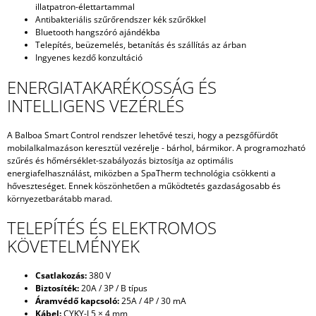
illatpatron-élettartammal
Antibakteriális szűrőrendszer kék szűrőkkel
Bluetooth hangszóró ajándékba
Telepítés, beüzemelés, betanítás és szállítás az árban
Ingyenes kezdő konzultáció
ENERGIATAKARÉKOSSÁG ÉS
INTELLIGENS VEZÉRLÉS
A Balboa Smart Control rendszer lehetővé teszi, hogy a pezsgőfürdőt
mobilalkalmazáson keresztül vezérelje - bárhol, bármikor. A programozható
szűrés és hőmérséklet-szabályozás biztosítja az optimális
energiafelhasználást, miközben a SpaTherm technológia csökkenti a
hőveszteséget. Ennek köszönhetően a működtetés gazdaságosabb és
környezetbarátabb marad.
TELEPÍTÉS ÉS ELEKTROMOS
KÖVETELMÉNYEK
Csatlakozás:
380 V
Biztosíték:
20A / 3P / B típus
Áramvédő kapcsoló:
25A / 4P / 30 mA
Kábel:
CYKY-J 5 × 4 mm