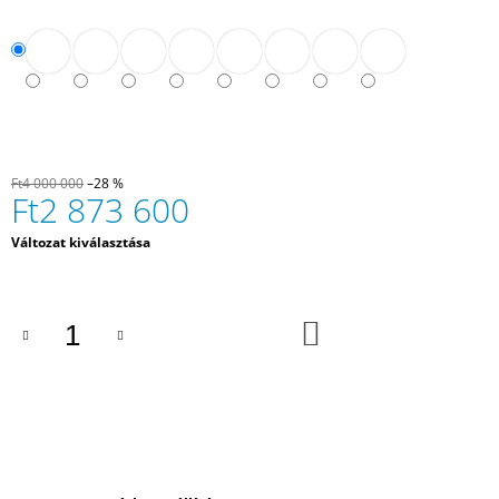
Ft4 000 000
–28 %
Ft2 873 600
Egységár:
Változat kiválasztása
KOSÁRBA